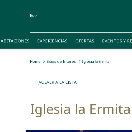
Es
ABITACIONES
EXPERIENCIAS
OFERTAS
EVENTOS Y R
Home
Sitios de Interes
Iglesia la Ermita
ABRE
VOLVER A LA LISTA
EN
UNA
NUEVA
Iglesia la Ermita
PESTAÑA