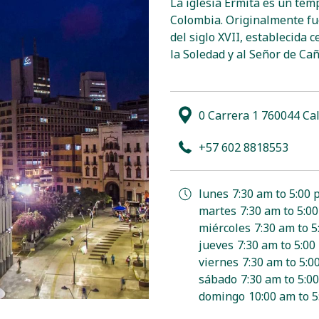
La iglesia Ermita es un temp
Colombia. Originalmente fue
del siglo XVII, establecida 
la Soledad y al Señor de Cañ
0 Carrera 1 760044 Ca
+57 602 8818553
lunes
7:30 am to 5:00
martes
7:30 am to 5:0
miércoles
7:30 am to 
jueves
7:30 am to 5:00
viernes
7:30 am to 5:0
sábado
7:30 am to 5:0
domingo
10:00 am to 