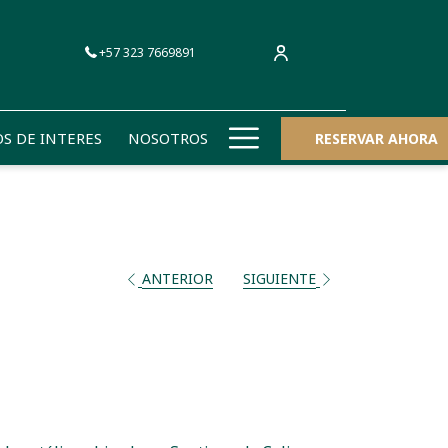
+57 323 7669891
Hamburger
OS DE INTERES
NOSOTROS
RESERVAR AHORA
Menu
ANTERIOR
SIGUIENTE