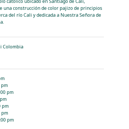
lo católico ubicado en Santiago de Cali,
 una construcción de color pajizo de principios
cerca del río Cali y dedicada a Nuestra Señora de
a.
li Colombia
 pm
0 pm
5:00 pm
 pm
0 pm
0 pm
5:00 pm