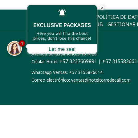
×
UBICACION Y CONTACTO
POLÍTICA DE DA
ABRE
RNT 4661
ELITE PLAZA CLUB
GESTIONAR 
EXCLUSIVE PACKAGES
EN
Here you will find the best
UNA
prices, don't lose this chance!
TORRE DE CALI PLAZA HOTEL
1
NUEVA
Let me see!
PESTAÑA
Avenida de las Américas 18 N 26
+57 3237669891 | +57 315582661
Celular Hotel:
Whatsapp Ventas: +57 3155826614
Correo electrónico:
ventas@hoteltorredecali.com