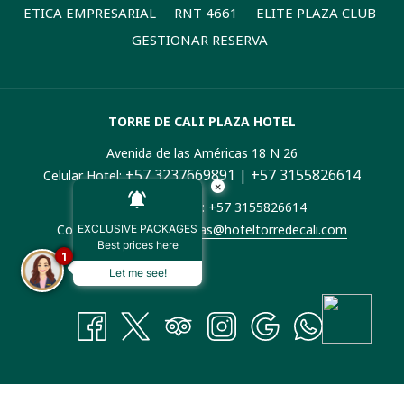
ABRE
ETICA EMPRESARIAL
RNT 4661
ELITE PLAZA CLUB
EN
GESTIONAR RESERVA
UNA
NUEVA
PESTAÑA
TORRE DE CALI PLAZA HOTEL
Avenida de las Américas 18 N 26
+57 3237669891 | +57 3155826614
Celular Hotel:
×
Whatsapp Ventas: +57 3155826614
Correo electrónico:
ventas@hoteltorredecali.com
EXCLUSIVE PACKAGES
Best prices here
1
Let me see!