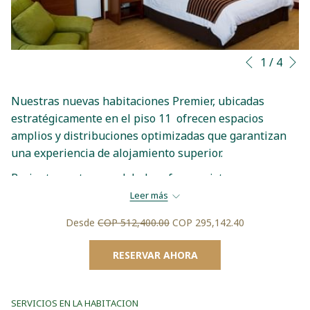
S
Botones
Al
1
/
4
Anterior
de
hacer
control
clic
Nuestras nuevas habitaciones Premier, ubicadas
de
en
estratégicamente en el piso 11 ofrecen espacios
la
los
amplios y distribuciones optimizadas que garantizan
presentación
siguientes
una experiencia de alojamiento superior.
de
enlaces,
Recientemente remodeladas ofrecen vistas
diapositivas
se
actualizará
panorámicas exclusivas a la capital del Valle del Cauca,
Leer más
el
estas habitaciones combinan diseño moderno. Están
Desde
COP 512,400.00
COP 295,142.40
contenido
equipadas con una cama King Size. y ventanas
anterior
insonorizadas, asegurando confort, privacidad y un
RESERVAR AHORA
ambiente ideal para el descanso o el trabajo. Wi-Fi de
alta velocidad, aire acondicionado, TV de pantalla
plana, mesa de trabajo, plancha con tabla, cajilla de
SERVICIOS EN LA HABITACION