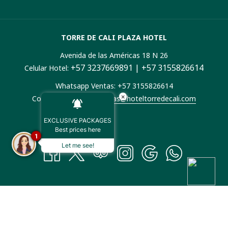
NUEVA
PESTAÑA
TORRE DE CALI PLAZA HOTEL
Avenida de las Américas 18 N 26
+57 3237669891 | +57 3155826614
Celular Hotel:
Whatsapp Ventas: +57 3155826614
×
Correo electrónico:
ventas@hoteltorredecali.com
EXCLUSIVE PACKAGES
Best prices here
1
Let me see!