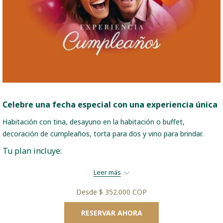
Celebre una fecha especial con una experiencia única
Habitación con tina, desayuno en la habitación o buffet,
decoración de cumpleaños, torta para dos y vino para brindar.
Tu plan incluye:
Leer más
Alojamiento en habitación Ejecutiva con Tina
Desde
$ 352.000 COP
Torta de cumpleaños para dos personas
Botella de Vino Espumoso “Barón Rothberg”
RESERVAR AHORA
Bouquet de globos encima de la cama.