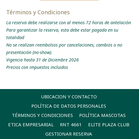
Letras iluminadas HBD
Términos y Condiciones
Desayuno Americano servido buffet o servido a la habitación
La reserva debe realizarse con al menos 72 horas de antelación
Para garantizar la reserva, esta debe estar pagada en su
totalidad
No se realizan reembolsos por cancelaciones, cambios o no
presentación (no-show).
Vigencia hasta 31 de Diciembre 2026
Precios con impuestos incluidos
UBICACION Y CONTACTO
POLÍTICA DE DATOS PERSONALES
TÉRMINOS Y CONDICIONES
POLÍTICA MASCOTAS
ABRE
ETICA EMPRESARIAL
RNT 4661
ELITE PLAZA CLUB
EN
GESTIONAR RESERVA
UNA